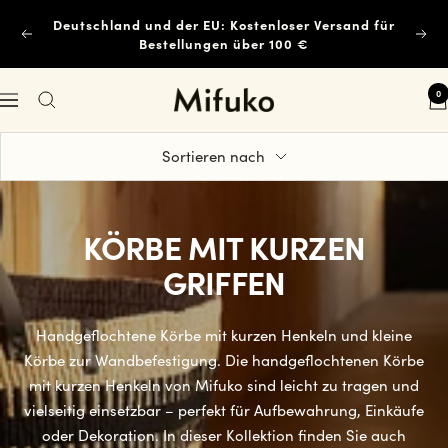
Direkt
Deutschland und der EU: Kostenloser Versand für
zum
Bestellungen über 100 €
Zurück
Weit
Inhalt
0
Mifuko
Navigation
Sortieren nach
KÖRBE MIT KURZEN
GRIFFEN
Handgeflochtene Körbe mit kurzen Henkeln und kleine
Körbe zur Wandbefestigung. Die handgeflochtenen Körbe
mit kurzen Henkeln von Mifuko sind leicht zu tragen und
vielseitig einsetzbar – perfekt für Aufbewahrung, Einkäufe
oder Dekoration. In dieser Kollektion finden Sie auch