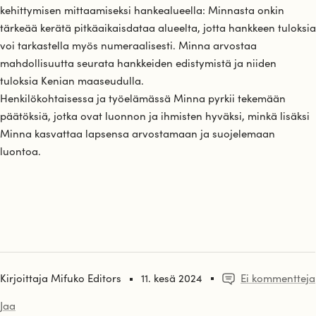
kehittymisen mittaamiseksi hankealueella: Minnasta onkin
tärkeää kerätä pitkäaikaisdataa alueelta, jotta hankkeen tuloksia
voi tarkastella myös numeraalisesti. Minna arvostaa
mahdollisuutta seurata hankkeiden edistymistä ja niiden
tuloksia Kenian maaseudulla.
Henkilökohtaisessa ja työelämässä Minna pyrkii tekemään
päätöksiä, jotka ovat luonnon ja ihmisten hyväksi, minkä lisäksi
Minna kasvattaa lapsensa arvostamaan ja suojelemaan
luontoa.
Kirjoittaja Mifuko Editors
11. kesä 2024
Ei kommentteja
Jaa