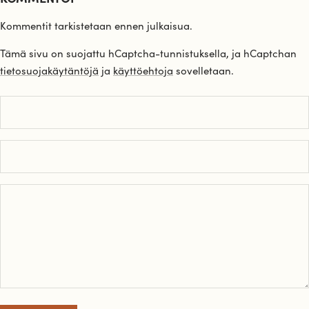
Kommentit tarkistetaan ennen julkaisua.
Tämä sivu on suojattu hCaptcha-tunnistuksella, ja hCaptchan
tietosuojakäytäntöjä
ja
käyttöehtoja
sovelletaan.