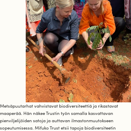
Metsäpuutarhat vahvistavat biodiversiteettiä ja rikastavat
maaperää. Hän näkee Trustin työn samalla kasvattavan
pienviljelijöiden satoja ja auttavan ilmastonmuutokseen
sopeutumisessa. Mifuko Trust etsii tapoja biodiversiteetin