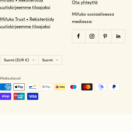
Ota yhteyttä
uutiskirjeemme tilaajaksi
Mifuko sosiaalisessa
Mifuko Trust • Rekisteröidy
mediassa:
uutiskirjeemme tilaajaksi
Maa/alue
Kieli
Suomi (EUR €)
Suomi
Maksutavat