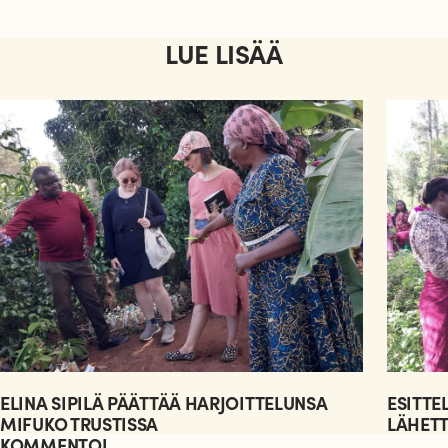
LUE LISÄÄ
ELINA SIPILÄ PÄÄTTÄÄ HARJOITTELUNSA
ESITTE
MIFUKO TRUSTISSA
LÄHET
KOMMENTOI