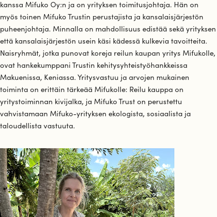
kanssa Mifuko Oy:n ja on yrityksen toimitusjohtaja. Hän on
myös toinen Mifuko Trustin perustajista ja kansalaisjärjestön
puheenjohtaja. Minnalla on mahdollisuus edistää sekä yrityksen
että kansalaisjärjestön usein käsi kädessä kulkevia tavoitteita.
Naisryhmät, jotka punovat koreja reilun kaupan yritys Mifukolle,
ovat hankekumppani Trustin kehitysyhteistyöhankkeissa
Makuenissa, Keniassa. Yritysvastuu ja arvojen mukainen
toiminta on erittäin tärkeää Mifukolle: Reilu kauppa on
yritystoiminnan kivijalka, ja Mifuko Trust on perustettu
vahvistamaan Mifuko-yrityksen ekologista, sosiaalista ja
taloudellista vastuuta.