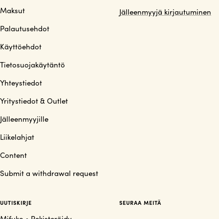
Maksut
Jälleenmyyjä kirjautuminen
Palautusehdot
Käyttöehdot
Tietosuojakäytäntö
Yhteystiedot
Yritystiedot & Outlet
Jälleenmyyjille
Liikelahjat
Content
Submit a withdrawal request
UUTISKIRJE
SEURAA MEITÄ
Mifuko • Rekisteröidy