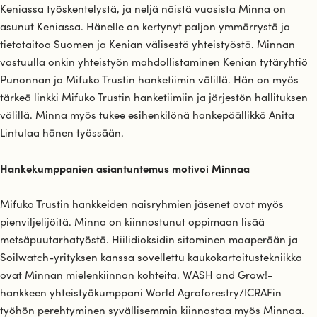
Keniassa työskentelystä, ja neljä näistä vuosista Minna on
asunut Keniassa. Hänelle on kertynyt paljon ymmärrystä ja
tietotaitoa Suomen ja Kenian välisestä yhteistyöstä. Minnan
vastuulla onkin yhteistyön mahdollistaminen Kenian tytäryhtiö
Punonnan ja Mifuko Trustin hanketiimin välillä. Hän on myös
tärkeä linkki Mifuko Trustin hanketiimiin ja järjestön hallituksen
välillä. Minna myös tukee esihenkilönä hankepäällikkö Anita
Lintulaa hänen työssään.
Hankekumppanien asiantuntemus motivoi Minnaa
Mifuko Trustin hankkeiden naisryhmien jäsenet ovat myös
pienviljelijöitä. Minna on kiinnostunut oppimaan lisää
metsäpuutarhatyöstä. Hiilidioksidin sitominen maaperään ja
Soilwatch-yrityksen kanssa sovellettu kaukokartoitustekniikka
ovat Minnan mielenkiinnon kohteita. WASH and Grow!-
hankkeen yhteistyökumppani World Agroforestry/ICRAFin
työhön perehtyminen syvällisemmin kiinnostaa myös Minnaa.