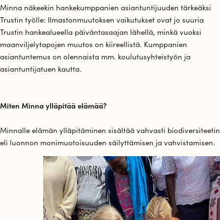
Minna näkeekin hankekumppanien asiantuntijuuden tärkeäksi
Trustin työlle: Ilmastonmuutoksen vaikutukset ovat jo suuria
Trustin hankealueella päiväntasaajan lähellä, minkä vuoksi
maanviljelytapojen muutos on kiireellistä. Kumppanien
asiantuntemus on olennaista mm. koulutusyhteistyön ja
asiantuntijatuen kautta.
Miten Minna ylläpitää elämää?
Minnalle elämän ylläpitäminen sisältää vahvasti biodiversiteetin
eli luonnon monimuotoisuuden säilyttämisen ja vahvistamisen.