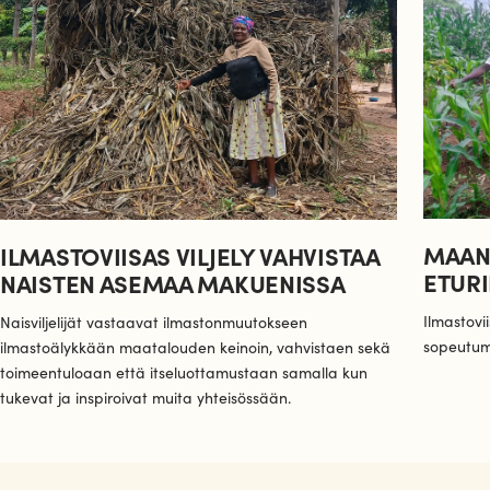
MAAN
ILMASTOVIISAS VILJELY VAHVISTAA
ETUR
NAISTEN ASEMAA MAKUENISSA
Ilmastovii
Naisviljelijät vastaavat ilmastonmuutokseen
sopeutuma
ilmastoälykkään maatalouden keinoin, vahvistaen sekä
toimeentuloaan että itseluottamustaan samalla kun
tukevat ja inspiroivat muita yhteisössään.