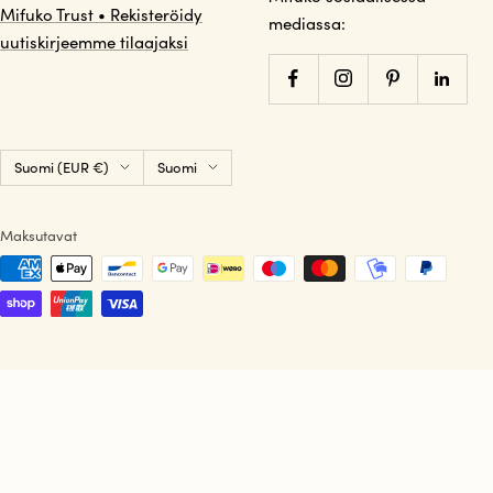
Mifuko Trust • Rekisteröidy
mediassa:
uutiskirjeemme tilaajaksi
Maa/alue
Kieli
Suomi (EUR €)
Suomi
Maksutavat