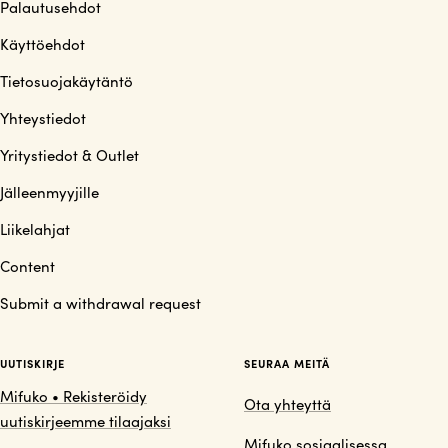
Palautusehdot
Käyttöehdot
Tietosuojakäytäntö
Yhteystiedot
Yritystiedot & Outlet
Jälleenmyyjille
Liikelahjat
Content
Submit a withdrawal request
UUTISKIRJE
SEURAA MEITÄ
Mifuko • Rekisteröidy
Ota yhteyttä
uutiskirjeemme tilaajaksi
Mifuko sosiaalisessa