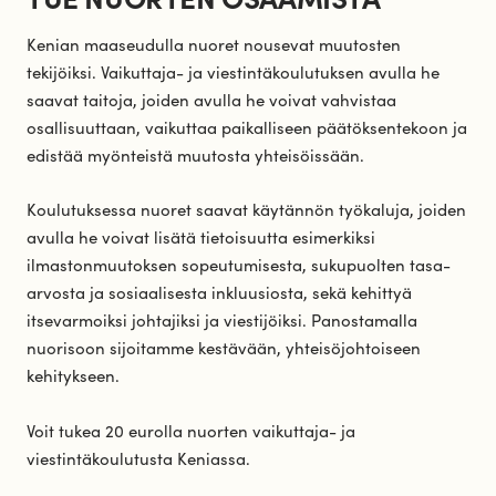
Kenian maaseudulla nuoret nousevat muutosten
tekijöiksi. Vaikuttaja- ja viestintäkoulutuksen avulla he
saavat taitoja, joiden avulla he voivat vahvistaa
osallisuuttaan, vaikuttaa paikalliseen päätöksentekoon ja
edistää myönteistä muutosta yhteisöissään.
Koulutuksessa nuoret saavat käytännön työkaluja, joiden
avulla he voivat lisätä tietoisuutta esimerkiksi
ilmastonmuutoksen sopeutumisesta, sukupuolten tasa-
arvosta ja sosiaalisesta inkluusiosta, sekä kehittyä
itsevarmoiksi johtajiksi ja viestijöiksi. Panostamalla
nuorisoon sijoitamme kestävään, yhteisöjohtoiseen
kehitykseen.
Voit tukea 20 eurolla nuorten vaikuttaja- ja
viestintäkoulutusta Keniassa.