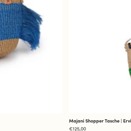
Majani Shopper Tasche | Erv
Angebotspreis
€125,00