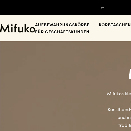
Direkt
Zurück
zum
Inhalt
AUFBEWAHRUNGSKÖRBE
KORBTASCHEN
Mifuko
FÜR GESCHÄFTSKUNDEN
Mifukos kle
Kunsthandw
und i
tradi