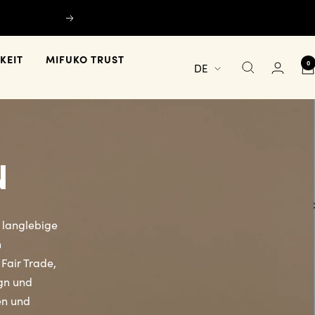
Weiter
KEIT
MIFUKO TRUST
0
Sprache
DE
N
, langlebige
n
Fair Trade,
gn und
en und