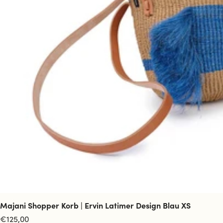
Majani Shopper Korb | Ervin Latimer Design Blau XS
Angebotspreis
€125,00