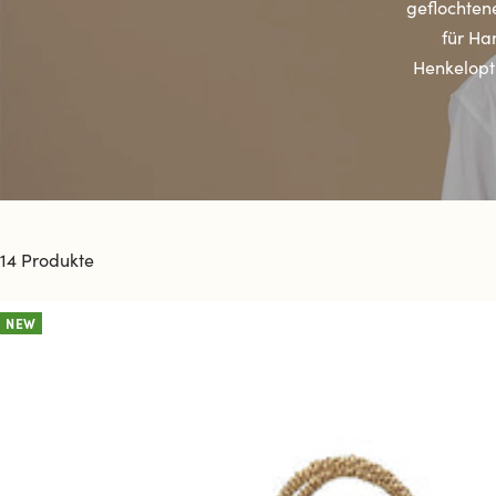
geflochten
für Ha
Henkelopti
14 Produkte
NEW