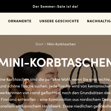
Der Sommer-Sale ist da!
ORNAMENTE
UNSERE GESCHICHTE
NACHHALTIG
Start
Mini-Korbtaschen
MINI-KORBTASCHE
ine Korbtaschen sind die perfekte Wahl, wenn Sie eine leichte
und schöne Tasche suchen. Jede Tasche wird von kenianische
erkerinnen von Hand geflochten, nach den Grundsätzen des 
n Finnland entworfen – eine Kombination aus nordischem Desi
tionellem afrikanischem Handwerk. Diese niedlichen gehäkelt