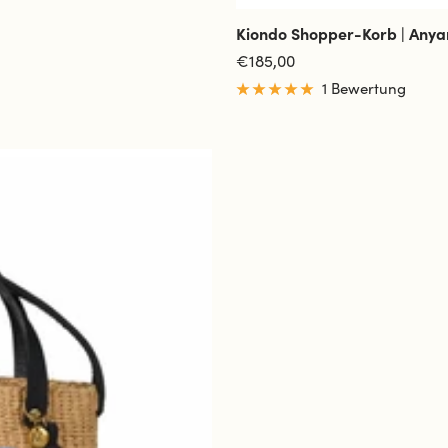
Kiondo Shopper-Korb | Anya
Angebotspreis
€185,00
1 Bewertung