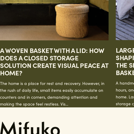
LARG
A WOVEN BASKET WITH A LID: HOW
SHAPI
DOES A CLOSED STORAGE
THE S
SOLUTION CREATE VISUAL PEACE AT
BASK
HOME?
A handma
The home is a place for rest and recovery. However, in
hours, and
the rush of daily life, small items easily accumulate on
home. La
counters and in corners, demanding attention and
storage c
making the space feel restless. Vis...