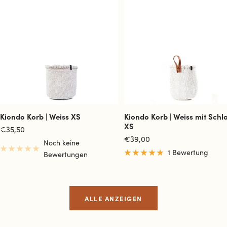
Kiondo Korb | Weiss XS
Kiondo Korb | Weiss mit Schl
XS
Angebotspreis
€35,50
Angebotspreis
€39,00
Noch keine
1 Bewertung
Bewertungen
ALLE ANZEIGEN