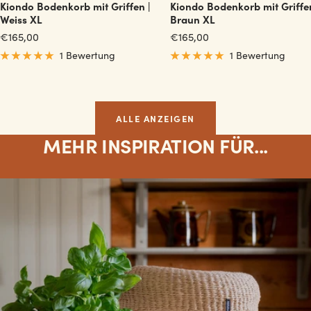
Kiondo Bodenkorb mit Griffen |
Kiondo Bodenkorb mit Griffen
Weiss XL
Braun XL
Angebotspreis
Angebotspreis
€165,00
€165,00
1 Bewertung
1 Bewertung
ALLE ANZEIGEN
MEHR INSPIRATION FÜR...